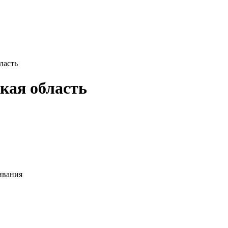
ласть
кая область
ивания