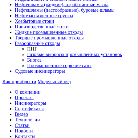
Нефтешламы (жидкие), отработанные масла
Нефтешламы (пастообразные), буровые шламы
Нефтезагрязненные грунты
Хозбытовые стоки
Производственные стоки
Жидкие промышленные отходы
Твердые промышленные отходы
Газообразные отходы
ПНГ
Газовые выбросы промышленных установок
Биогаз
Промышленные горючие газы
Судовые инсинераторы
Как приобрести
Модельный ряд
О компании
Проекты
Инсинераторы
Сертификаты
Видео
Технологии
Статьи
Новости
Контакты