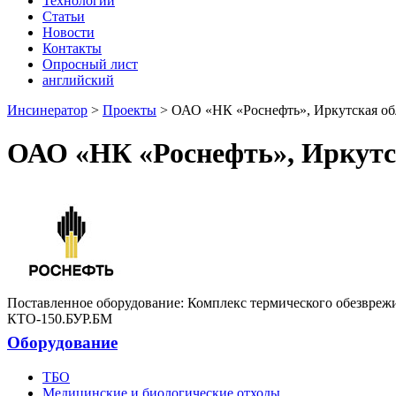
Технологии
Статьи
Новости
Контакты
Опросный лист
английский
Инсинератор
>
Проекты
>
ОАО «НК «Роснефть», Иркутская об
ОАО «НК «Роснефть», Иркутс
Поставленное оборудование:
Комплекс термического обезвреж
КТО-150.БУР.БМ
Оборудование
ТБО
Медицинские и биологические отходы