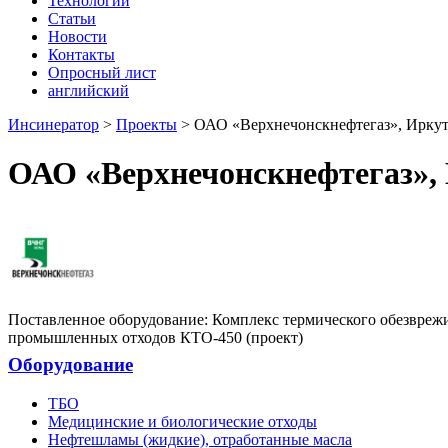
Технологии
Статьи
Новости
Контакты
Опросный лист
английский
Инсинератор
>
Проекты
>
ОАО «Верхнечонскнефтегаз», Иркут
ОАО «Верхнечонскнефтегаз», 
Поставленное оборудование:
Комплекс термического обезвреж
промышленных отходов КТО-450 (проект)
Оборудование
ТБО
Медицинские и биологические отходы
Нефтешламы (жидкие), отработанные масла