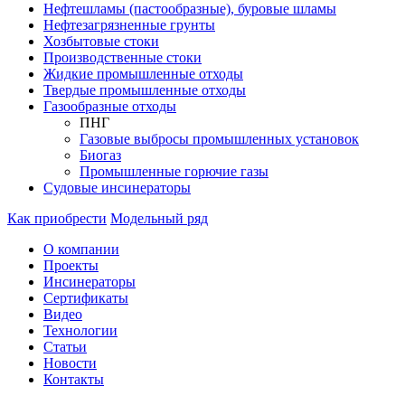
Нефтешламы (пастообразные), буровые шламы
Нефтезагрязненные грунты
Хозбытовые стоки
Производственные стоки
Жидкие промышленные отходы
Твердые промышленные отходы
Газообразные отходы
ПНГ
Газовые выбросы промышленных установок
Биогаз
Промышленные горючие газы
Судовые инсинераторы
Как приобрести
Модельный ряд
О компании
Проекты
Инсинераторы
Сертификаты
Видео
Технологии
Статьи
Новости
Контакты