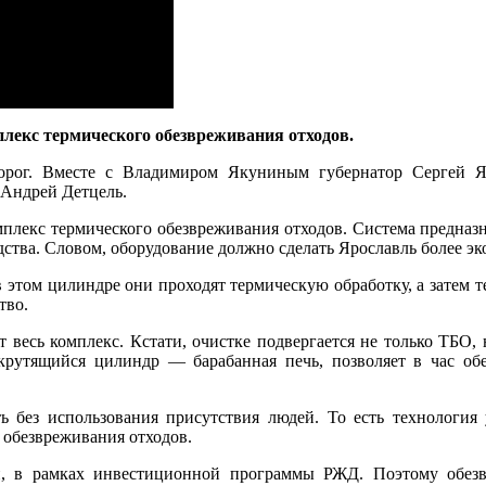
лекс термического обезвреживания отходов.
орог. Вместе с Владимиром Якуниным губернатор Сергей Яс
 Андрей Детцель.
плекс термического обезвреживания отходов. Система предназна
дства. Словом, оборудование должно сделать Ярославль более э
 этом цилиндре они проходят термическую обработку, а затем те
тво.
 весь комплекс. Кстати, очистке подвергается не только ТБО, 
рутящийся цилиндр — барабанная печь, позволяет в час обе
ь без использования присутствия людей. То есть технология 
 обезвреживания отходов.
, в рамках инвестиционной программы РЖД. Поэтому обезв