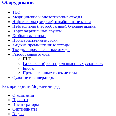
Оборудование
ТБО
Медицинские и биологические отходы
Нефтешламы (жидкие), отработанные масла
Нефтешламы (пастообразные), буровые шламы
Нефтезагрязненные грунты
Хозбытовые стоки
Производственные стоки
Жидкие промышленные отходы
Твердые промышленные отходы
Газообразные отходы
ПНГ
Газовые выбросы промышленных установок
Биогаз
Промышленные горючие газы
Судовые инсинераторы
Как приобрести
Модельный ряд
О компании
Проекты
Инсинераторы
Сертификаты
Видео